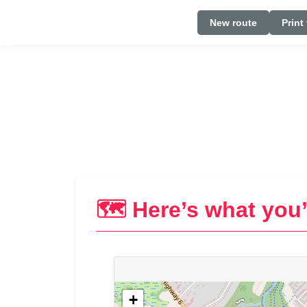
New route
Print
🗺️ Here’s what you’