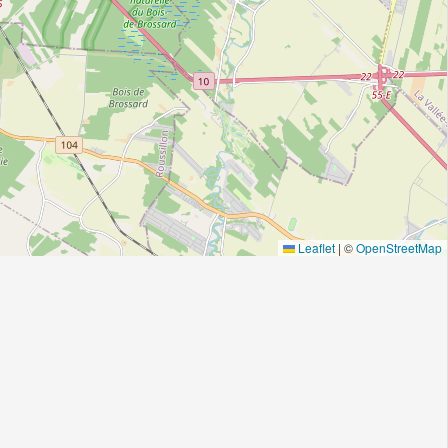
Leaflet
|
©
OpenStreetMap