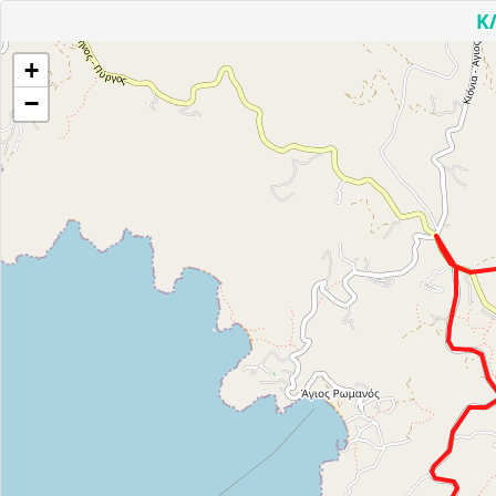
Κ
+
−